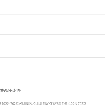
메일무단수집거부
 102동 702호 (여의도동, 여의도 더샵 아일랜드 파크) 102동 702호