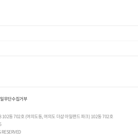
메일무단수집거부
 102동 702호 (여의도동, 여의도 더샵 아일랜드 파크) 102동 702호
6
TS RESERVED