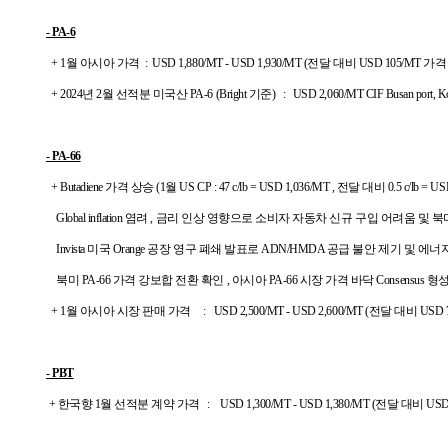
- PA-6
+ 1월 아시아 가격 : USD 1,880/MT - USD 1,930/MT (전달 대비 USD 105/MT 가
+ 2024년 2월 선적분 미국산 PA-6 (Bright 기준) : USD 2,060/MT CIF Busan port, Ko
- PA-66
+ Butadiene 가격 상승 (1월 US CP : 47 c/lb = USD 1,036/MT , 전달 대비 0.5 c/lb =
G
lobal
inflation 염려 ,
금리 인상 영향으로 소비자 자동차 신규 구입 어려움 및
북
Invista 미국 Orange 공장 영구 폐쇄 발표로 ADN/HMDA 공급 불안 제기
및
에너지
북미 PA-66 가격 강보합 전환
확인 ,
아시아 PA-66 시장 가격 바닥 Consensu
+ 1월 아시아 시장 판매 가격 : USD 2,500/MT - USD 2,600/MT (전달 대비 US
- PBT
+ 한국향 1월 선적분 계약 가격 : USD 1,300/MT - USD 1,380/MT (전달 대비 U